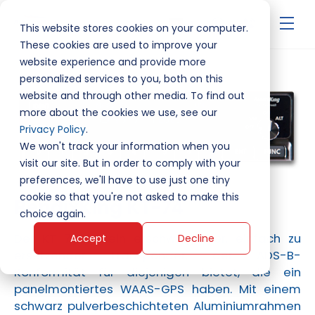
▾
This website stores cookies on your computer.
These cookies are used to improve your
website experience and provide more
personalized services to you, both on this
website and through other media. To find out
more about the cookies we use, see our
Privacy Policy
.
We won't track your information when you
visit our site. But in order to comply with your
preferences, we'll have to use just one tiny
cookie so that you're not asked to make this
BendixKing KT-74
choice again.
Der KT 74 ist ein erschwinglicher, einfach zu
Accept
Decline
ersetzender Transponder, der ADS-B-
Konformität für diejenigen bietet, die ein
panelmontiertes WAAS-GPS haben. Mit einem
schwarz pulverbeschichteten Aluminiumrahmen