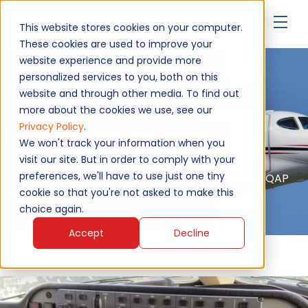
▾
This website stores cookies on your computer.
These cookies are used to improve your
website experience and provide more
personalized services to you, both on this
Beechcraft Premier I
website and through other media. To find out
more about the cookies we use, see our
Privacy Policy
.
Rüsten Sie Ihren Premier I auf
We won't track your information when you
visit our site. But in order to comply with your
preferences, we'll have to use just one tiny
Autorisierter Service - EASA, FAA, MAA, NATO AQAP
2110, ISO 9001:2015
cookie so that you're not asked to make this
choice again.
Accept
Decline