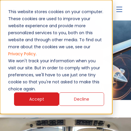
This website stores cookies on your computer.
These cookies are used to improve your
website experience and provide more
personalized services to you, both on this
Piper PA 46
website and through other media. To find out
more about the cookies we use, see our
Privacy Policy
.
Modernisieren Sie Ihr Flugzeug
We won't track your information when you
visit our site. But in order to comply with your
preferences, we'll have to use just one tiny
Autorisiertes Service - EASA, FAA, MAA, NATO AQAP
2110, ISO 9001:2015
cookie so that you're not asked to make this
choice again.
Accept
Decline