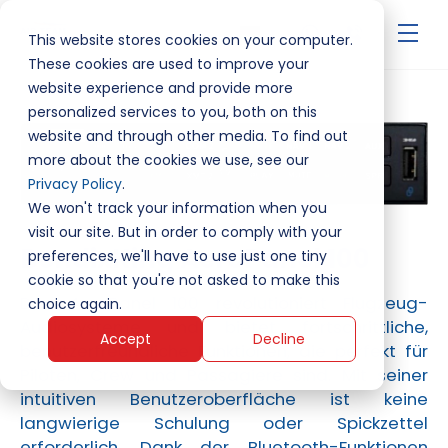
▾
This website stores cookies on your computer.
These cookies are used to improve your
website experience and provide more
personalized services to you, both on this
website and through other media. To find out
more about the cookies we use, see our
Privacy Policy
.
We won't track your information when you
visit our site. But in order to comply with your
BendixKing AeroPanel 100
preferences, we'll have to use just one tiny
cookie so that you're not asked to make this
Das AeroPanel 100 revolutioniert Flugzeug-
choice again.
Audiosysteme und bietet fortschrittliche,
Accept
Decline
benutzerfreundliche Funktionen, die perfekt für
Piloten, Crew und Passagiere sind. Mit seiner
intuitiven Benutzeroberfläche ist keine
langwierige Schulung oder Spickzettel
erforderlich. Dank der Bluetooth-Funktionen